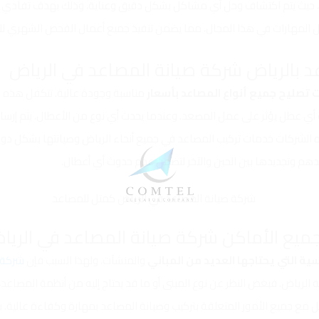
م، حيث يتم اكتشاف وحل أي مشاكل بشكل دقيق وعناية، وذلك بهدف تفادي أي
ضل المهارات في هذا المجال، مما يضمن تنفيذ جميع أعمال الفحص الشهري 
 تصليح جميع أنواع المصاعد بأسعار
مناسبة وجودة عالية. تتكفل هذه
ا
أي عطل يؤثر على عمل المصعد. وعندما يحدث أي نوع من الأعطال، يتم إرس
 الشركات خدمات تركيب المصاعد في جميع أنحاء الرياض وصيانتها بشكل دوري
عدهم وتجديدها بين الحين والآخر لتضمن عدم حدوث أي أعطال.
ية التي يحتاجها العديد من المباني
والمنشآت، ولهذا السبب فإن
شركة ص
الرياض. فبغض النظر عن نوع المبنى أو ما قد يحتاج إليه من أنظمة المصاعد
مع جميع الأمور المتعلقة بتركيب وصيانة المصاعد بمهارة وكفاءة عالية. بالإض