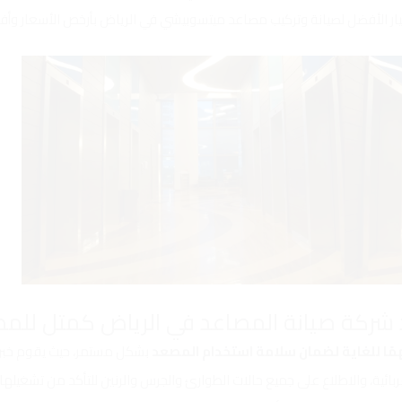
ر الأفضل لصيانة وتركيب مصاعد ميتسوبيشي في الرياض بأرخص الأسعار وأف
ًا للغاية لضمان سلامة استخدام المصعد
بشكل مستمر، حيث يقوم خبرا
هربائية، والاطلاع على جميع حالات الطوارئ والجرس والرنين للتأكد من تشغيله