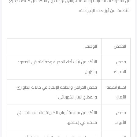
من الفحوصات الدقيقة والشاملة، والتي تهدف إلى التأكد من كفاءة جميع
الأنظمة. من أبرز هذه الإجراءات:
الفحص
الوصف
فحص
التأكد من ثبات أداء المحرك وكفاءته في الصعود
المحرك
والنزول
اختبار أنظمة
فحص الفرامل وأنظمة الإنقاذ في حالات الطوارئ
الأمان
وانقطاع التيار الكهربائي
فحص
التأكد من سلامة أبواب الكابينة والحساسات التي
الأبواب
تتحكم في إغلاقها