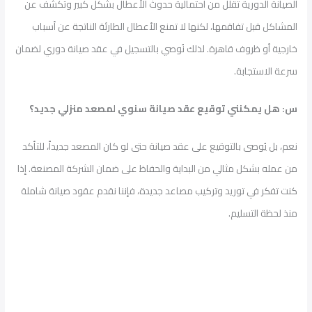
الصيانة الدورية تقلل من احتمالية حدوث الأعطال بشكل كبير وتكشف عن
المشاكل قبل تفاقمها، لكنها لا تمنع الأعطال الطارئة الناتجة عن أسباب
خارجية أو ظروف قاهرة. لذلك نُوصي بالتسجيل في عقد صيانة دوري لضمان
سرعة الاستجابة.
س: هل يمكنني توقيع عقد صيانة سنوي لمصعد منزلي جديد؟
نعم، بل يُوصى بالتوقيع على عقد صيانة حتى لو كان المصعد جديداً، للتأكد
من عمله بشكل مثالي من البداية والحفاظ على ضمان الشركة المصنعة. إذا
كنت تفكر في توريد وتركيب مصاعد جديدة، فإننا نقدم عقود صيانة شاملة
منذ لحظة التسليم.