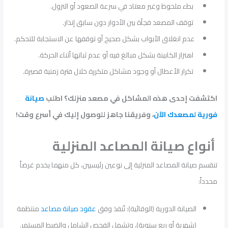
بطء ملحوظ وغير معتاد في سرعة الصعود أو النزول.
توقف المصعد فجأة بين الأدوار دون سابق إنذار.
عدم انغلاق الأبواب بشكل صحيح أو توقفها عن الاستجابة للتحكم.
اهتزاز الكابينة بشكل مبالغ فيه أو عدم ثباتها أثناء الحركة.
تكرار الأعطال أو وجود مشاكل متكررة خلال فترة زمنية قصيرة.
اكتشفت إحدى هذه المشاكل في مصعد منزلك؟ اطلب
صيانة
فورية لمصعدك الآن
، وفريقنا جاهز للوصول إليك في أسرع وقت!
أنواع صيانة المصاعد المنزلية
تنقسم صيانة المصاعد المنزلية إلى نوعين رئيسيين، كل منهما يخدم غرضاً
محدداً:
الصيانة الدورية (الوقائية): تُنفذ وفق
عقود صيانة مصاعد
منتظمة
(شهرية أو ربع سنوية)، وتشمل الفحص الشامل والضبط المستمر.