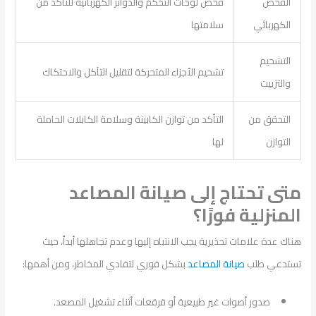
الفحص
فحص لوحات التحكم والدوائر الكهربائية للتأكد من
الكهربائي
سلامتها
التشحيم
تشحيم الأجزاء المتحركة لتقليل التآكل والاحتكاك
والتزييت
التحقق من
التأكد من توازن الكابينة وسلامة الكابلات الحاملة
التوازن
لها
متى تحتاج إلى صيانة المصاعد
المنزلية فورًا؟
هناك عدة علامات تحذيرية يجب الانتباه إليها وعدم تجاهلها أبداً، حيث
تستدعي طلب
صيانة المصاعد
بشكل فوري لتفادي المخاطر، ومن أهمها:
صدور أصوات غير طبيعية أو قرقعات أثناء تشغيل المصعد.