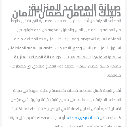
صيانة المصاعد المنزلية:
دليلك الشامل لضمان الأمان
المصاعد المنزلية من أحدث وأرقى الإضافات المعمارية التي تُضفي طابعاً
من الفخامة والراحة على الفلل والمنازل المكونة من عدة طوابق في
المملكة العربية السعودية. ومع تزايد الطلب على هذه المصاعد، خاصة
لتسهيل التنقل لكبار السن وذوي الاحتياجات الخاصة، تبرز أهمية الحفاظ على
سلامتها وكفاءتها التشغيلية. هنا يأتي دور
صيانة المصاعد المنزلية
كعامل حاسم لضمان استمرار الخدمة دون انقطاع وتفادي أي مخاطر غير
متوقعة.
تُقدم شركة كمتل للمصاعد خدمات متخصصة وعالية الجودة في صيانة
المصاعد المنزلية، حيث نعتمد على معايير فنية دقيقة وفريق فني مؤهل
لضمان تقديم أفضل الحلول لعملائنا في الرياض وكافة أنحاء المملكة. إذا
كنت تبحث عن
خدمات تركيب مصاعد
أو تحديث مصعدك القديم، فإن فريقنا
يقدم حلولاً متكاملة من التركيب إلى الصيانة.