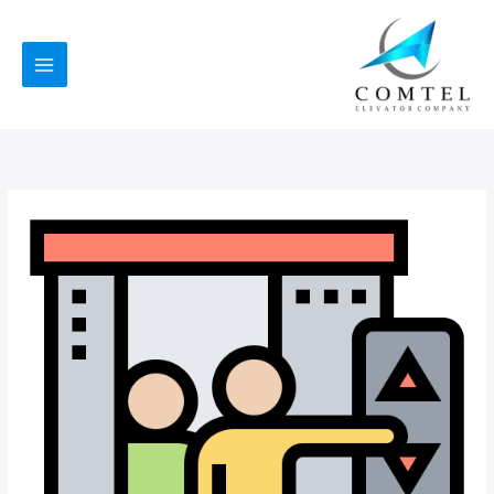
خطي
لى
لمحتوى
شركة
صيانة
المصاعد
في
الرياض
كمتل
للمصاعد