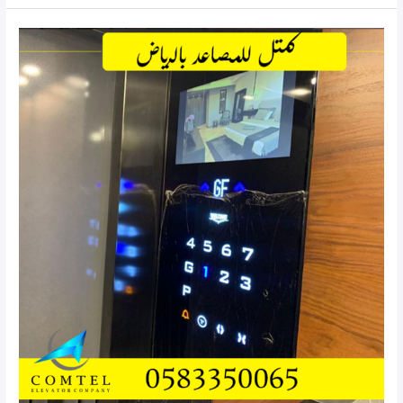
أفضل
شركة
تركيب
المصاعد
بالرياض0583350065
شركة
كمتل
للمصاعد
بالرياض