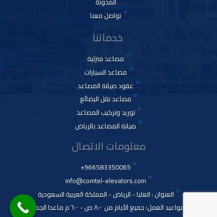
المدونة
تواصل معنا
خدماتنا
مصاعد منزلية
مصاعد السيارات
عقود صيانة المصاعد
مصاعد نقل البضائع
توريد وتركيب المصاعد
صيانة المصاعد بالرياض
معلومات الاتصال
966583350065+
info@comtel-elevators.com
العنوان : العليا - الرياض - المملكة العربية السعودية
مواعيد العمل: جميع الأيام من ٨:٠٠ ص - ٦:٠٠ م ماعدا الجمعة